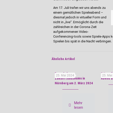
Am 17. Juli trafen wir uns abends zu
einem gemütlichen Spieleabend –
diesmal jedoch in virtueller Form und
nicht in „live“. Ermöglicht durch die
zahlreichen in der Corona-Zeit
aufgekommenen Video-
Conferencing-tools sowie Spiele-Apps ko
Spielen bis spät in die Nacht verbringen.
Ähnliche Artikel
Besuch des
Stipend
25. Mai 2024
25. Mai
Zukunftsmuseums in
Abend a
Nürnberg am 2. März 2024
Mehr
lesen