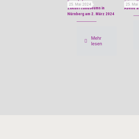
Besuch des
Stipend
25. Mai 2024
25. Mai
Zukunftsmuseums in
Abend a
Nürnberg am 2. März 2024
Mehr
lesen